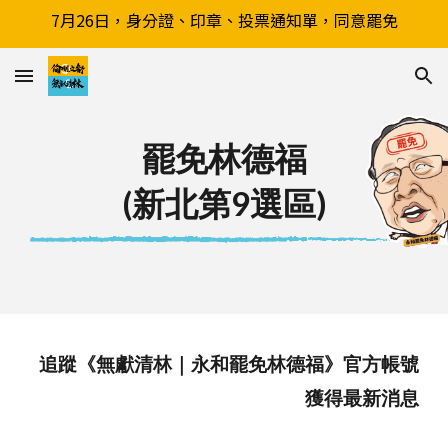
7月26日，身分證、印章、投票通知單，同意罷免
Skip to main content
Skip to navigation
罷免林德福
(新北第9選區)
追蹤《
無獻清林
｜
永和
罷免
林德福
》官方帳號
獲
得最新
消息