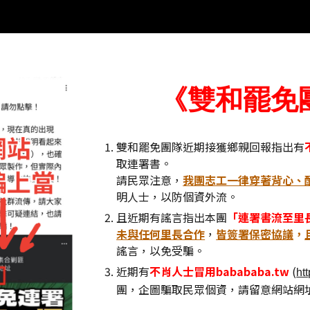
《雙和罷免
雙和罷免團隊近期接獲鄉親回報指出有
取連署書。
請民眾注意，
我團志工一律穿著背心、
明人士，以防個資外流。
且近期有謠言指出本團
「連署書流至里
未與任何里長合作
，
皆簽署保密協議
，
謠言，以免受騙。
近期有
不肖人士冒用babababa.tw
(
ht
團，企圖騙取民眾個資，請留意網站網