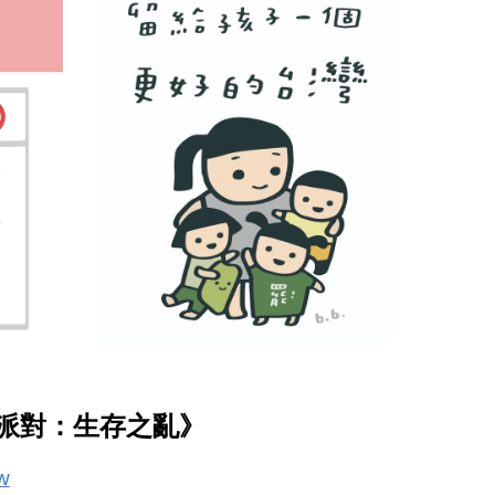
會派對：生存之亂》
w