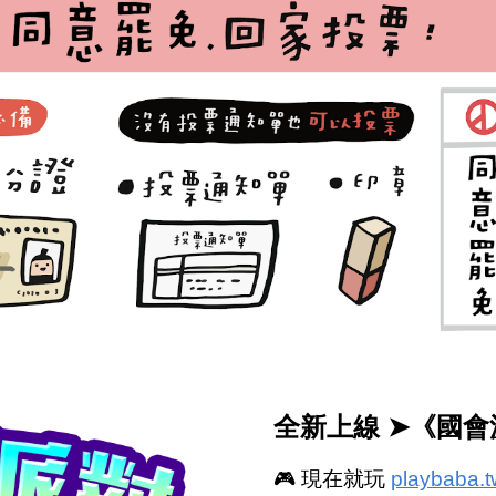
全新上線 ➤《國
🎮
現在就玩
playbaba.t