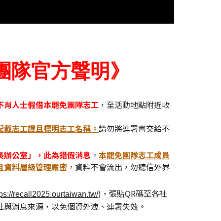
團隊官方聲明》
不肖人士假借本罷免團隊志工
，至活動地點附近收
配戴志工證且標明志工名稱。
請勿將連署書交給不
長辦公室」，此為錯假消息
。
本罷免團隊志工成員
且資料層級管理嚴密
，
資料不會流出，勿聽信外界
)，張貼QR碼至各社
tps://recall2025.ourtaiwan.tw/
址與消息來源，以免個資外洩、連署失效。