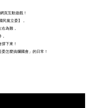
 的網頁互動遊戲！
國民黨立委】，
左右為難，
件，
會撐下來！
藍委怎麼搞爛國會」的日常！